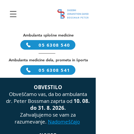
Ambulanta splošne medicine
05 6308 540
Ambulanta medicine dela, prometa in športa
05 6308 541
OBVESTILO
Obveščamo vas, da bo ambulanta
dr. Peter Bossman zaprta od
10. 08.
do
31. 8. 2026
.
Zahvaljujemo se vam za
razumevanje.
Nadomeščajo