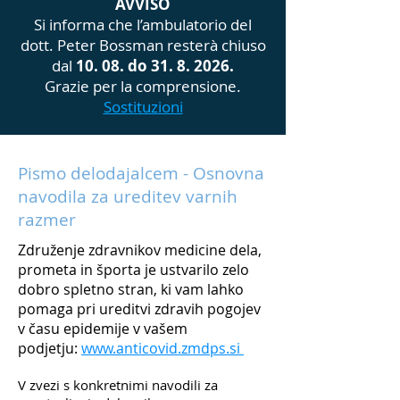
AVVISO
Si informa che l’ambulatorio del
dott. Peter Bossman resterà chiuso
dal
10. 08. do
31. 8. 2026
.
Grazie per la comprensione.
Sostituzioni
Pismo delodajalcem - Osnovna
navodila za ureditev varnih
razmer
Združenje zdravnikov medicine dela,
prometa in športa je ustvarilo zelo
dobro spletno stran, ki vam lahko
pomaga pri ureditvi zdravih pogojev
v času epidemije v vašem
podjetju:
www.anticovid.zmdps.si
V zvezi s konkretnimi navodili za